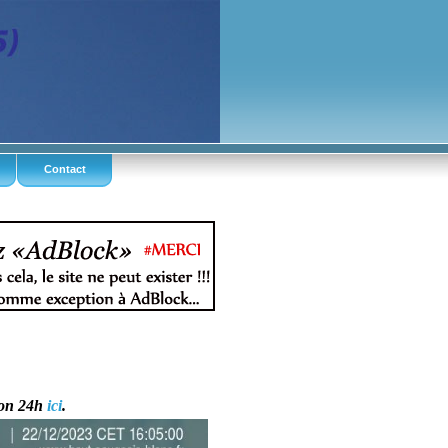
Contact
on 24h
ici
.