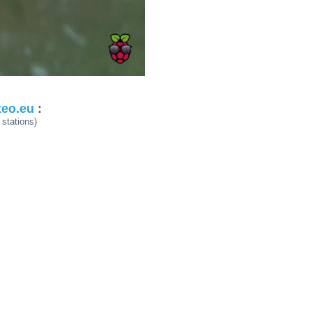
teo.eu
:
stations)