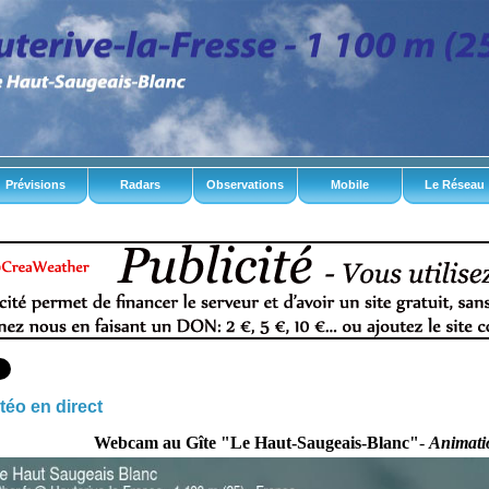
Prévisions
Radars
Observations
Mobile
Le Réseau
téo en direct
Webcam au Gîte "Le Haut-Saugeais-Blanc"
-
Animati